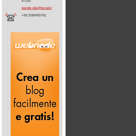
97100
davide.c
ilio@tis
cali.it
+39.3280455762