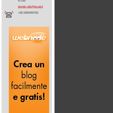
97100
davide.c
ilio@tis
cali.it
+39.3280455762