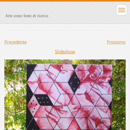
Arte come fonte di ricerca
Precedente
Prossimo
Slideshow