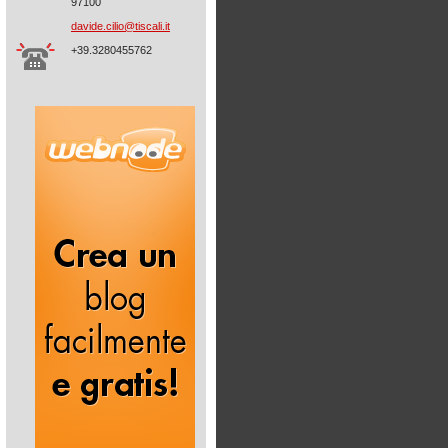
97100
davide.c
ilio@tis
cali.it
+39.3280455762