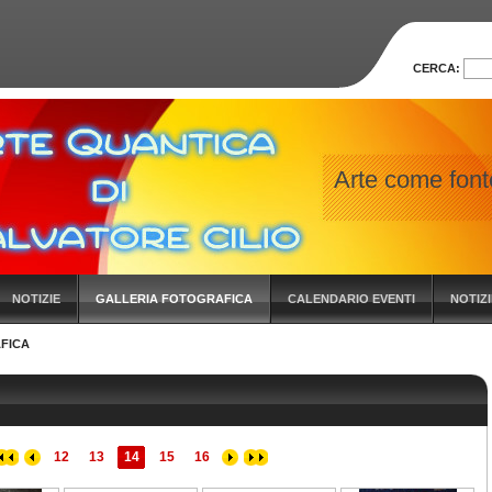
CERCA:
Arte come fonte
NOTIZIE
GALLERIA FOTOGRAFICA
CALENDARIO EVENTI
NOTIZ
FICA
12
13
14
15
16