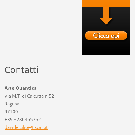
Contatti
Arte Quantica
Via M.T. di Calcutta n 52
Ragusa
97100
+39.3280455762
davide.c
ilio@tis
cali.it